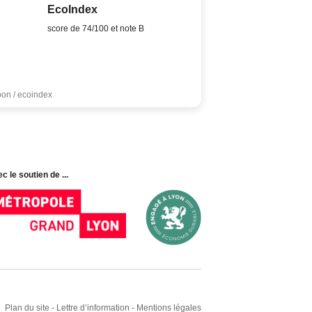
EcoIndex
score de 74/100 et note B
bon / ecoindex
c le soutien de ...
Plan du site
-
Lettre d’information
-
Mentions légales