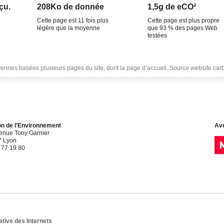
çu.
208Ko de donnée
1,5g de eCO²
Cette page est 11 fois plus
Cette page est plus propre
légère que la moyenne
que 93 % des pages Web
testées
nes basées plusieurs pages du site, dont la page d’accueil. Source website car
n de l'Environnement
Ave
enue Tony Garnier
 Lyon
 77 19 80
tive des Internets