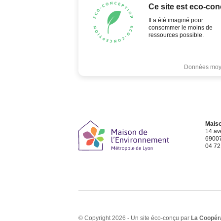
Ce site est eco-con
Il a été imaginé pour
consommer le moins de
ressources possible.
Données moyen
Maiso
14 av
69007
04 72
© Copyright 2026 - Un site éco-conçu par
La Coopéra