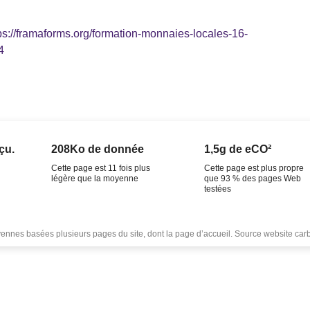
ps://framaforms.org/formation-monnaies-locales-16-
4
çu.
208Ko de donnée
1,5g de eCO²
Cette page est 11 fois plus
Cette page est plus propre
légère que la moyenne
que 93 % des pages Web
testées
nes basées plusieurs pages du site, dont la page d’accueil. Source website car