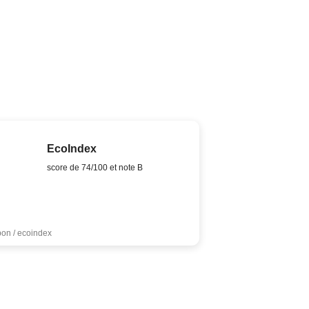
EcoIndex
score de 74/100 et note B
bon / ecoindex